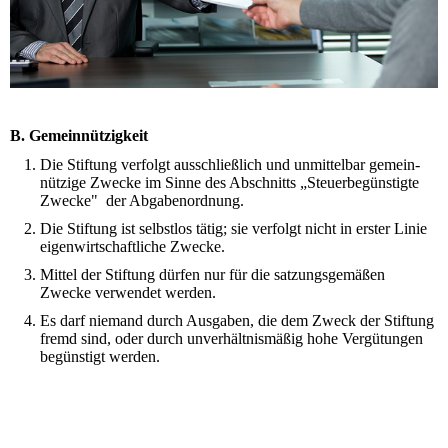
B. Gemein­nützigkeit
Die Stiftung verfolgt aus­schließ­lich und un­mittel­bar gemein­
nützige Zwecke im Sinne des Ab­schnitts „Steuer­be­güns­tigte
Zwecke" der Ab­gaben­ordnung.
Die Stiftung ist selbst­los tätig; sie ver­folgt nicht in erster Linie
eigen­wirt­schaft­liche Zwecke.
Mittel der Stiftung dürfen nur für die sat­zungs­ge­mäßen
Zwecke ver­wendet werden.
Es darf niemand durch Aus­gaben, die dem Zweck der Stif­tung
fremd sind, oder durch un­ver­hält­nis­mäßig hohe Ver­gütun­gen
be­güns­tigt werden.