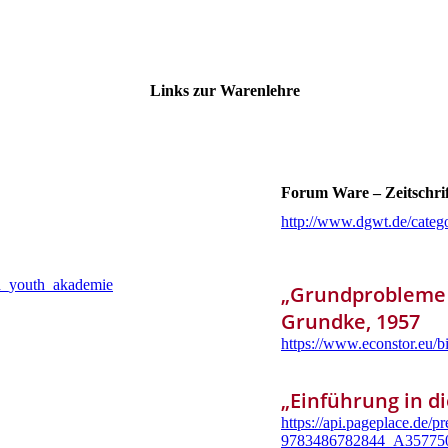
Links zur Warenlehre
Forum Ware – Zeitschr
http://www.dgwt.de/categ
od_youth_akademie
„Grundprobleme 
Grundke, 1957
https://www.econstor.eu/
„Einführung in di
https://api.pageplace.d
9783486782844_A357750