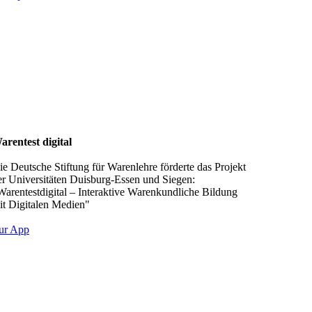
arentest digital
ie Deutsche Stiftung für Warenlehre förderte das Projekt
er Uni­ver­si­tä­ten Duisburg-Essen und Siegen:
Warentestdigital – Interaktive Wa­ren­kund­liche Bildung
it Digitalen Medien"
ur App