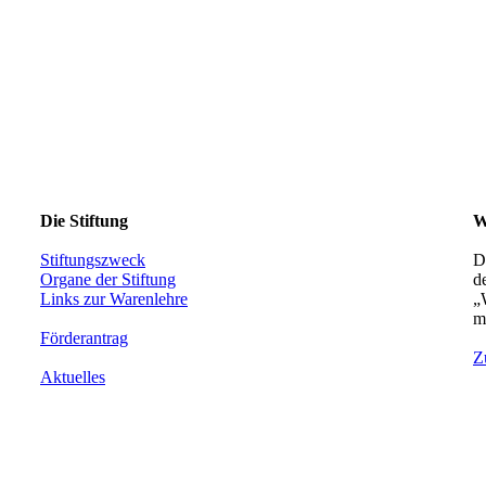
Die Stiftung
W
Stiftungszweck
D
Organe der Stiftung
d
Links zur Warenlehre
„
m
Förderantrag
Z
Aktuelles