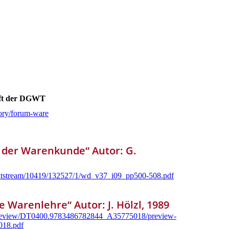
ift der DGWT
ory/forum-ware
der Warenkunde“ Autor: G.
bitstream/10419/132527/1/wd_v37_i09_pp500-508.pdf
e Warenlehre“ Autor: J. Hölzl, 1989
e/preview/DT0400.9783486782844_A35775018/preview-
18.pdf